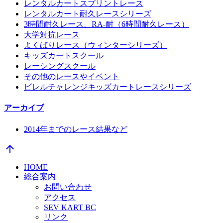
レンタルカートスプリントレース
レンタルカート耐久レースシリーズ
3時間耐久レース、RA-耐（6時間耐久レース）
大学対抗レース
よくばりレース（ウィンターシリーズ）
キッズカートスクール
レーシングスクール
その他のレースやイベント
ビレルチャレンジキッズカートレースシリーズ
アーカイブ
2014年までのレース結果など
arrow_upward
HOME
総合案内
お問い合わせ
アクセス
SEV KART BC
リンク